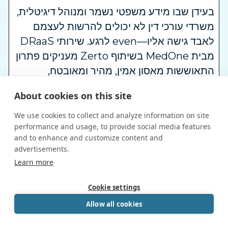
בעידן שבו מידע משפטי נשמר ומנוהל דיגיטלית,
משרדי עורכי דין לא יכולים להרשות לעצמם
לאבד גישה אליו—even לרגע. שירותי DRaaS
מבית MedOne בשיתוף Zerto מעניקים פתרון
התאוששות מאסון אמין, מהיר ומאובטח,
המותאם לצרכים הייחודיים של התחום
About cookies on this site
המשפטי.
Read More
We use cookies to collect and analyze information on site
performance and usage, to provide social media features
and to enhance and customize content and
במאמר זה נעמיק במשמעות של IaaS, נסקור
advertisements.
Book a Call
Learn more
את יתרונות המודל, נציג את הערך המוסף של
powered by Calendly
תשתיות IaaS מאובטחות, ונבין כיצד MedOne
Cookie settings
מציבה סטנדרט חדש לארגונים בישראל.
Allow all cookies
Read More