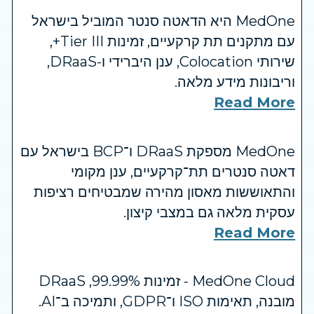
MedOne היא הדאטה סנטר המוביל בישראל
עם מתקנים תת קרקעיים, זמינות Tier III+,
שירותי Colocation, ענן היברידי ו-DRaaS,
וריבונות מידע מלאה.
Read More
MedOne מספקת DRaaS ו־BCP בישראל עם
דאטה סנטרים תת־קרקעיים, ענן מקומי
והתאוששות מאסון מהירה שמבטיחים רציפות
עסקית מלאה גם במצבי קיצון.
Read More
MedOne Cloud - זמינות ‎99.99%, ‏DRaaS
מובנה, תאימות ‏ISO ו־GDPR, ותמיכה ב־AI.