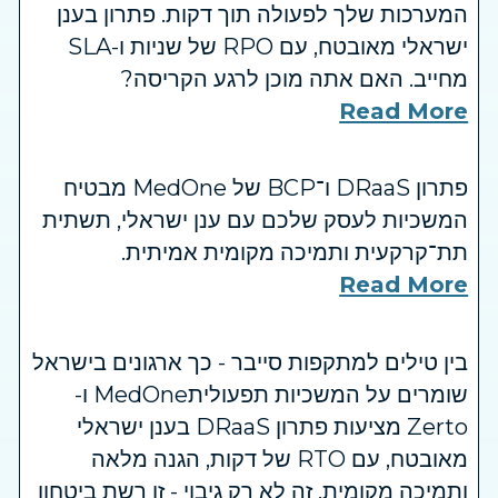
המערכות שלך לפעולה תוך דקות. פתרון בענן
ישראלי מאובטח, עם RPO של שניות ו-SLA
מחייב. האם אתה מוכן לרגע הקריסה?
Read More
פתרון DRaaS ו־BCP של MedOne מבטיח
המשכיות לעסק שלכם עם ענן ישראלי, תשתית
תת־קרקעית ותמיכה מקומית אמיתית.
Read More
בין טילים למתקפות סייבר - כך ארגונים בישראל
שומרים על המשכיות תפעוליתMedOne ו-
Zerto מציעות פתרון DRaaS בענן ישראלי
מאובטח, עם RTO של דקות, הגנה מלאה
ותמיכה מקומית. זה לא רק גיבוי - זו רשת ביטחון