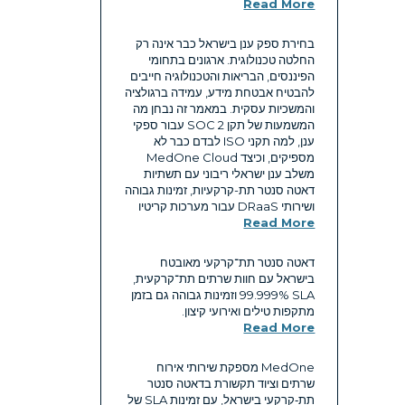
Read More
בחירת ספק ענן בישראל כבר אינה רק
החלטה טכנולוגית. ארגונים בתחומי
הפיננסים, הבריאות והטכנולוגיה חייבים
להבטיח אבטחת מידע, עמידה ברגולציה
והמשכיות עסקית. במאמר זה נבחן מה
המשמעות של תקן SOC 2 עבור ספקי
ענן, למה תקני ISO לבדם כבר לא
מספיקים, וכיצד MedOne Cloud
משלב ענן ישראלי ריבוני עם תשתיות
דאטה סנטר תת-קרקעיות, זמינות גבוהה
ושירותי DRaaS עבור מערכות קריטיו
Read More
דאטה סנטר תת־קרקעי מאובטח
בישראל עם חוות שרתים תת־קרקעית,
SLA ‏99.999% וזמינות גבוהה גם בזמן
מתקפות טילים ואירועי קיצון.
Read More
MedOne מספקת שירותי אירוח
שרתים וציוד תקשורת בדאטה סנטר
תת‑קרקעי בישראל, עם זמינות SLA של