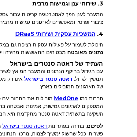
3. שירותי ענן וגמישות מרבית
המעבר לענן הפך לאסטרטגיה קריטית עבור עסקי
ציבורי ופרטי, ומאפשרים לארגונים גמישות מרבי
4.
המשכיות עסקית ושירותי DRaaS
היכולת לשמור על פעילות עסקית רציפה גם במקרי חירום היא ק
נתונים מאובטח
מבטיחים התאוששות מהירה ויעי
העתיד של דאטה סנטרים בישראל
עם הגידול בהיקף הנתונים והמעבר המואץ לשירו
תמשיך לגדול.
דאטה סנטר בישראל
אינו רק מק
של הארגונים המובילים בארץ.
חברות כמו
MedOne
מובילות את התחום עם פת
המספקים לארגונים גמישות, אמינות ואבטחה ברמ
השקעה בתשתית דאטה סנטר מתקדמת היא המפתח
לסיכום
, בחירה בפתרונות
דאטה סנטר בישראל
ה
פשרות. ככל שהשוק ימשיך לצמוח, מרכזי הנתונים