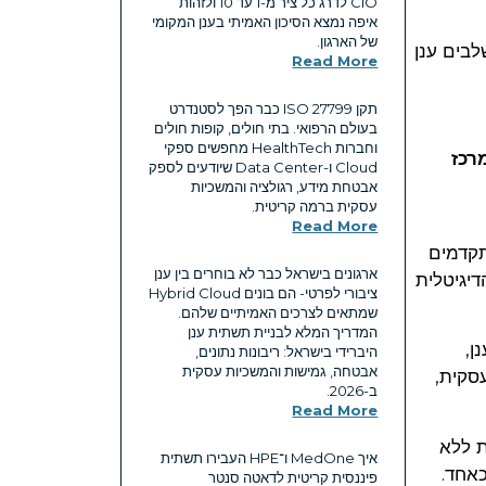
CIO לדרג כל ציר מ-1 עד 10 ולזהות
איפה נמצא הסיכון האמיתי בענן המקומי
של הארגון.
לבים ענן
Read More
תקן ISO 27799 כבר הפך לסטנדרט
בעולם הרפואי. בתי חולים, קופות חולים
וחברות HealthTech מחפשים ספקי
רכז
Cloud ו-Data Center שיודעים לספק
אבטחת מידע, רגולציה והמשכיות
עסקית ברמה קריטית.
Read More
תקדמים
ארגונים בישראל כבר לא בוחרים בין ענן
יגיטלית
ציבורי לפרטי- הם בונים Hybrid Cloud
שמתאים לצרכים האמיתיים שלהם.
המדריך המלא לבניית תשתית ענן
ן,
היברידי בישראל: ריבונות נתונים,
אבטחה, גמישות והמשכיות עסקית
סקית,
ב-2026.
Read More
ת ללא
איך MedOne ו־HPE העבירו תשתית
כאחד.
פיננסית קריטית לדאטה סנטר