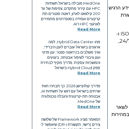
MedOne מובילה בישראל תשתיות
ידע הרגיש
HPC עם קירור מתקדם, צפיפות של עד
200 קילוואט לארון, דאטה סנטרים תת
ורת
קרקעיים ועמידה בסטנדרטים מחמירים
לארגוני HPC ו־AI.
Read More
בנוסף, החברות הגדולות והסטארטאפים בישראל נדרשים לעמוד בתקנות מחמירות של אבטחת מידע, כולל תקני ISO ו-
נותן מענה לאתגרים אלו באמצעות מערכות אבטחה מתקדמות, ניטור 24/7,
מהו Hybrid Data Center, למה
ארגונים בישראל עוברים לענן היברידי,
ואיך משלבים בין דאטה סנטר, ענן פרטי
וענן ציבורי לשיפור אבטחה, ביצועים
והמשכיות עסקית. מדריך מקיף לבחירת
ספק Hybrid Cloud בישראל.
Read More
מדריך קולוקיישן 2026: כך תבחרו חוות
שרתים בישראל עם דגש על תשתיות AI,
אבטחה תת-קרקעית והובלה טכנולוגית
של MedOne.
 לשאר
Read More
במהירות
המאמר מציג Framework של שלושה
צירים (רישוי, תקשורת ו-DR) שיאפשר ל-