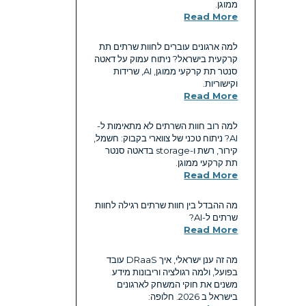
ממוגן.
Read More
למה ארגונים עוברים לחוות שרתים תת
קרקעית בישראל? ניתוח עמוק על דאטה
סנטר תת קרקעי ממוגן, AI, שרידות
וקישוריות.
Read More
למה רוב חוות השרתים לא מתאימות ל-
AI? ניתוח טכני של צווארי בקבוק: חשמל,
קירור, רשת ו-storage בדאטה סנטר
תת קרקעי ממוגן.
Read More
מה ההבדל בין חוות שרתים רגילה לחוות
שרתים ל-AI?
Read More
מה זה ענן ישראלי, איך DRaaS עובד
בפועל, ולמה רגולציה וריבונות מידע
משנים את חוקי המשחק לארגונים
בישראל ב 2026. חלופה: