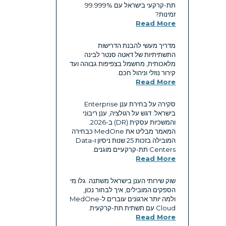
תת-קרקעי בישראל עם ‎99.999%‎
זמינות?
Read More
מדריך מעשי להבנת הדרישות
התשתיתיות של דאטה סנטר לבינה
מלאכותית, מחשמל בצפיפות גבוהה ועד
קירור נוזלי וניהול חכם.
Read More
סקירה על בחירת ענן Enterprise
בישראל: דגש על רגולציה, ענן ריבוני
והמשכיות עסקית (DR) ב-2026.
המאמר מבליט את MedOne כבחירה
המובילה בזכות 25 שנות ניסיון ו-Data
Centers תת-קרקעיים מוגנים.
Read More
שוק שירותי הענן בישראל משתנה. גלו מי
הספקים המובילים, איך לבחור נכון,
ולמה יותר ארגונים עוברים ל-MedOne
Cloud עם תשתית תת-קרקעית.
Read More