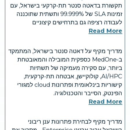
תקשורת בדאטה סנטר תת‑קרקעי בישראל, עם
זמינות SLA של 99.999% ותשתית שתוכננה
לעבודה רציפה גם בתרחישים קיצוניים
Read More
מדריך מקיף על דאטה סנטר בישראל, המתמקד
ב-MedOne כספקית המובילה והמאובטחת
ביותר, עם סקירה מעמיקה של תשתיות
AI/HPC, קולוקיישן, אבטחה תת-קרקעית,
קישוריות בינלאומית ופתרונות cloud למגזרי
הפינטק, הסייבר והטכנולוגיה.
Read More
מדריך מקיף לבחירת פתרונות ענן ריבוני
בישראל עבור ארגוני Enterprise - מסביר את