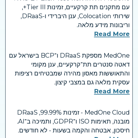
עם מתקנים תת קרקעיים, זמינות Tier III+,
שירותי Colocation, ענן היברידי ו-DRaaS,
וריבונות מידע מלאה.
Read More
MedOne מספקת DRaaS ו־BCP בישראל עם
דאטה סנטרים תת־קרקעיים, ענן מקומי
והתאוששות מאסון מהירה שמבטיחים רציפות
עסקית מלאה גם במצבי קיצון.
Read More
MedOne Cloud - זמינות ‎99.99%, ‏DRaaS
מובנה, תאימות ‏ISO ו־GDPR, ותמיכה ב־AI.
חיסכון, אבטחה והקמה בשעות - לא חודשים.