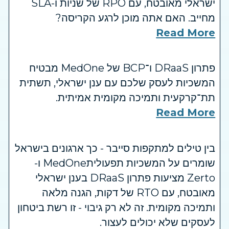
ישראלי מאובטח, עם RPO של שניות ו-SLA
מחייב. האם אתה מוכן לרגע הקריסה?
Read More
פתרון DRaaS ו־BCP של MedOne מבטיח
המשכיות לעסק שלכם עם ענן ישראלי, תשתית
תת־קרקעית ותמיכה מקומית אמיתית.
Read More
בין טילים למתקפות סייבר - כך ארגונים בישראל
שומרים על המשכיות תפעוליתMedOne ו-
Zerto מציעות פתרון DRaaS בענן ישראלי
מאובטח, עם RTO של דקות, הגנה מלאה
ותמיכה מקומית. זה לא רק גיבוי - זו רשת ביטחון
לעסקים שלא יכולים לעצור.