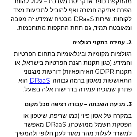
מהתקפת כופר או קריסת מערכת – עלול להוות
הפרת אתיקה חמורה ואף להוביל לתביעות מצד
לקוחות. שירות DRaaS מבטיח שמידע זה מגובה
ומאובטח תמיד, גם תחת התקפות מתוחכמות.
2. עמידה בתקני רגולציה
רגולציות מקומיות ובינלאומיות בתחום הפרטיות
והמידע (כגון תקנות הגנת הפרטיות בישראל, או
תקנות GDPR האירופאיות) דורשות מנגנוני
התאוששות מאסון ברמה גבוהה.
DRaaS
הוא
פתרון שמוכיח עמידה בדרישות אלה בפועל.
3. מניעת השבתה – עבודה רציפה מכל מקום
במקרה של אסון פיזי (כמו שריפה, שיטפון או
הפסקת חשמל ממושכת), DRaaS מאפשר
למשרד לעלות מהר מאוד לענן חלופי ולהמשיך