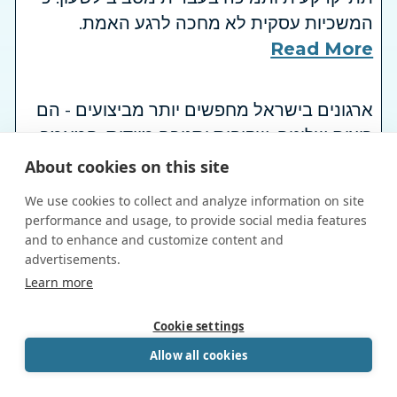
המשכיות עסקית לא מחכה לרגע האמת.
Read More
ארגונים בישראל מחפשים יותר מביצועים - הם
רוצים שליטה, שקיפות ותגובה מיידית. המאמר
סוקר את שלושת העקרונות הקריטיים לבחירת
About cookies on this site
ספק ענן אמין ומציע הצצה להיצע של
We use cookies to collect and analyze information on site
MedOne.
performance and usage, to provide social media features
Read More
and to enhance and customize content and
advertisements.
Book a Call
Learn more
powered by Calendly
חוות שרתים היא הרבה יותר מחדר עם מחשבים
– זו התשתית שמאחסנת, מגנה ומפעילה את
Cookie settings
הנתונים הקריטיים של ישראל והעולם. במאמר
Allow all cookies
זה תגלו מה בדיוק קורה מאחורי הקלעים, למה