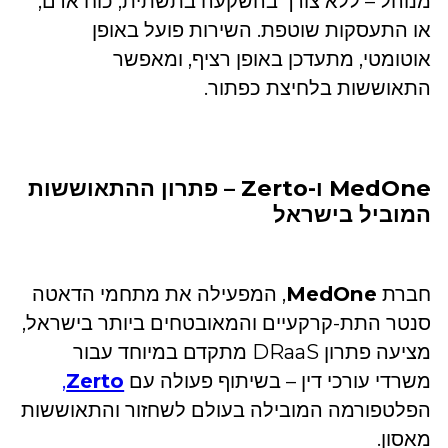
מנוהל – ללא צורך בהשקעה בתשתית, כוח אדם,
או התעסקות שוטפת. השירות פועל באופן
אוטומטי, מתעדכן באופן רציף, ומאפשר
התאוששות בלחיצת כפתור.
MedOne ו-Zerto – פתרון ההתאוששות
המוביל בישראל
חברת
MedOne
, המפעילה את מתחמי הדאטה
סנטר התת-קרקעיים והמאובטחים ביותר בישראל,
מציעה פתרון DRaaS מתקדם במיוחד עבור
משרדי עורכי דין – בשיתוף פעולה עם
Zerto
,
הפלטפורמה המובילה בעולם לשחזור והתאוששות
מאסון.