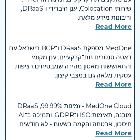
שירותי Colocation, ענן היברידי ו-DRaaS,
וריבונות מידע מלאה.
Read More
MedOne מספקת DRaaS ו־BCP בישראל עם
דאטה סנטרים תת־קרקעיים, ענן מקומי
והתאוששות מאסון מהירה שמבטיחים רציפות
עסקית מלאה גם במצבי קיצון.
Read More
MedOne Cloud - זמינות ‎99.99%, ‏DRaaS
מובנה, תאימות ‏ISO ו־GDPR, ותמיכה ב־AI.
חיסכון, אבטחה והקמה בשעות - לא חודשים.
Read More