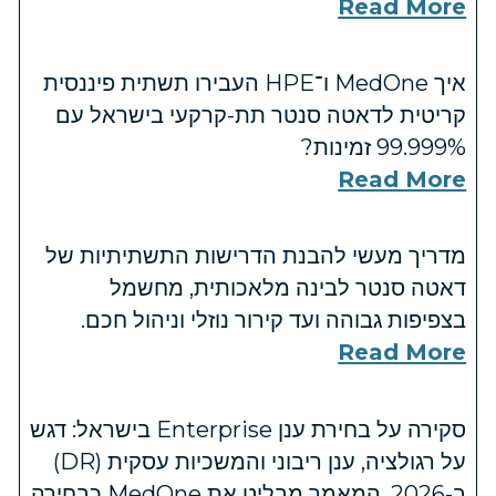
Read More
איך MedOne ו־HPE העבירו תשתית פיננסית
קריטית לדאטה סנטר תת-קרקעי בישראל עם
‎99.999%‎ זמינות?
Read More
מדריך מעשי להבנת הדרישות התשתיתיות של
דאטה סנטר לבינה מלאכותית, מחשמל
בצפיפות גבוהה ועד קירור נוזלי וניהול חכם.
Read More
סקירה על בחירת ענן Enterprise בישראל: דגש
על רגולציה, ענן ריבוני והמשכיות עסקית (DR)
ב-2026. המאמר מבליט את MedOne כבחירה