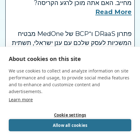
מחייב. האם אתה מוכן לרגע הקריסה?
Read More
פתרון DRaaS ו־BCP של MedOne מבטיח
המשכיות לעסק שלכם עם ענן ישראלי, תשתית
תת־קרקעית ותמיכה מקומית אמיתית.
About cookies on this site
Read More
We use cookies to collect and analyze information on site
performance and usage, to provide social media features
בין טילים למתקפות סייבר - כך ארגונים בישראל
and to enhance and customize content and
שומרים על המשכיות תפעוליתMedOne ו-
advertisements.
Book a Call
Zerto מציעות פתרון DRaaS בענן ישראלי
Learn more
powered by Calendly
מאובטח, עם RTO של דקות, הגנה מלאה
Cookie settings
ותמיכה מקומית. זה לא רק גיבוי - זו רשת ביטחון
Allow all cookies
לעסקים שלא יכולים לעצור.
Read More