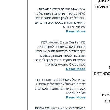
 כיום,
תשלום
MedOne מובילה בישראל תשתיות
HPC עם קירור מתקדם, צפיפות של עד
200 קילוואט לארון, דאטה סנטרים תת
קרקעיים ועמידה בסטנדרטים מחמירים
לארגוני HPC ו־AI.
Read More
מהו Hybrid Data Center, למה
ארגונים בישראל עוברים לענן היברידי,
ואיך משלבים בין דאטה סנטר, ענן פרטי
וענן ציבורי לשיפור אבטחה, ביצועים
והמשכיות עסקית. מדריך מקיף לבחירת
ספק Hybrid Cloud בישראל.
Read More
תארחים
מדריך קולוקיישן 2026: כך תבחרו חוות
שרתים בישראל עם דגש על תשתיות AI,
אבטחה תת-קרקעית והובלה טכנולוגית
של MedOne.
זציה
Read More
תים
המאמר מציג Framework של שלושה