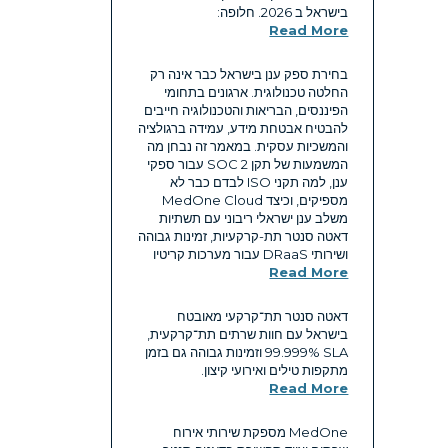
בישראל ב 2026. חלופה:
Read More
בחירת ספק ענן בישראל כבר אינה רק
החלטה טכנולוגית. ארגונים בתחומי
הפיננסים, הבריאות והטכנולוגיה חייבים
להבטיח אבטחת מידע, עמידה ברגולציה
והמשכיות עסקית. במאמר זה נבחן מה
המשמעות של תקן SOC 2 עבור ספקי
ענן, למה תקני ISO לבדם כבר לא
מספיקים, וכיצד MedOne Cloud
משלב ענן ישראלי ריבוני עם תשתיות
דאטה סנטר תת-קרקעיות, זמינות גבוהה
ושירותי DRaaS עבור מערכות קריטיו
Read More
דאטה סנטר תת־קרקעי מאובטח
בישראל עם חוות שרתים תת־קרקעית,
SLA ‏99.999% וזמינות גבוהה גם בזמן
מתקפות טילים ואירועי קיצון.
Read More
MedOne מספקת שירותי אירוח