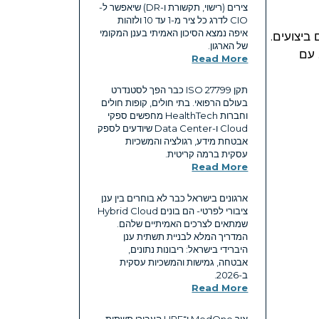
צירים (רישוי, תקשורת ו-DR) שיאפשר ל-
CIO לדרג כל ציר מ-1 עד 10 ולזהות
איפה נמצא הסיכון האמיתי בענן המקומי
ביצועים.
של הארגון.
 עם
Read More
תקן ISO 27799 כבר הפך לסטנדרט
בעולם הרפואי. בתי חולים, קופות חולים
וחברות HealthTech מחפשים ספקי
Cloud ו-Data Center שיודעים לספק
אבטחת מידע, רגולציה והמשכיות
עסקית ברמה קריטית.
Read More
ארגונים בישראל כבר לא בוחרים בין ענן
ציבורי לפרטי- הם בונים Hybrid Cloud
שמתאים לצרכים האמיתיים שלהם.
המדריך המלא לבניית תשתית ענן
היברידי בישראל: ריבונות נתונים,
אבטחה, גמישות והמשכיות עסקית
ב-2026.
Read More
איך MedOne ו־HPE העבירו תשתית