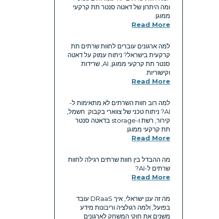
ומה היתרון של דאטה סנטר תת קרקעי
ממוגן.
Read More
למה ארגונים עוברים לחוות שרתים תת
קרקעית בישראל? ניתוח עמוק על דאטה
סנטר תת קרקעי ממוגן, AI, שרידות
וקישוריות.
Read More
למה רוב חוות השרתים לא מתאימות ל-
AI? ניתוח טכני של צווארי בקבוק: חשמל,
קירור, רשת ו-storage בדאטה סנטר
תת קרקעי ממוגן.
Read More
מה ההבדל בין חוות שרתים רגילה לחוות
שרתים ל-AI?
Read More
מה זה ענן ישראלי, איך DRaaS עובד
בפועל, ולמה רגולציה וריבונות מידע
משנים את חוקי המשחק לארגונים