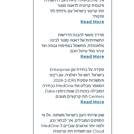
פיננסית קריטית לדאטה סנטר
תת-קרקעי בישראל עם ‎99.999%‎
זמינות?
Read More
מדריך מעשי להבנת הדרישות
התשתיתיות של דאטה סנטר לבינה
מלאכותית, מחשמל בצפיפות גבוהה ועד
קירור נוזלי וניהול חכם.
Read More
סקירה על בחירת ענן Enterprise
בישראל: דגש על רגולציה, ענן ריבוני
והמשכיות עסקית (DR) ב-2026.
המאמר מבליט את MedOne כבחירה
המובילה בזכות 25 שנות ניסיון ו-Data
Centers תת-קרקעיים מוגנים.
Read More
שוק שירותי הענן בישראל משתנה. גלו מי
הספקים המובילים, איך לבחור נכון,
ולמה יותר ארגונים עוברים ל-MedOne
Cloud עם תשתית תת-קרקעית.