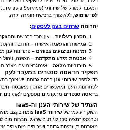
בעבר, ארגונים היו מחויבים להשקיע בתשתיות חומ
המעבר למודל של
שירותי IaaS
(Infrastructure as a Service) מאפשר גישה
לפי שימוש
, ללא צורך ברכישת חומרה יקרה.
יתרונות
שרתים בענן לעסקים
:
חסכון בעלויות
– אין צורך ברכישה ותחזוקה
גמישות והתאמה אישית
– הרחבה והקטנה
זמינות וביצועים גבוהים
– פתרונות ענן מציעים SLA ברמה של 999%
אבטחת מידע מתקדמת
– הצפנה, ניהול ה
חיבוריות מלאה
– אינטגרציה עם מערכות ק
תפקיד הדאטה סנטרים במעבר לענן
כדי לספק
שירותי ענן
ברמה גבוהה, יש צורך בת
לפתרונות הענן, ומאפשרים אחסון מאובטח, חיבו
ב
דאטה סנטרים
מתקדמים מספקים לארגונים יתר
העתיד של שירותי הענן וה-IaaS
השוק העולמי של
שירותי IaaS
צומח בקצב מהיר,
וטרנספורמציה טכנולוגית. בישראל, חברות מוביל
מאובטחות, זמינות גבוהה ושירותים מותאמים איש