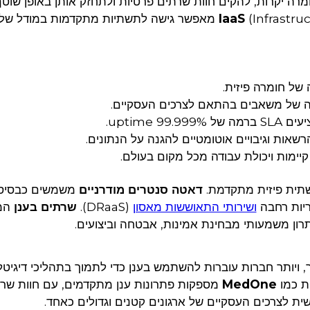
רה יקרות, להקים חוות שרתים פרטיות ולתחזק אותן באופן שוטף.
 לתשתיות מתקדמות במודל של
 של חומרה פיזית.
 של משאבים בהתאם לצרכים העסקיים.
99. uptime.
רשאות וגיבויים אוטומטיים להגנה על הנתונים.
יימות ויכולת עבודה מכל מקום בעולם.
שתית פיזית מתקדמת.
דאטה סנטרים מודרניים
משמשים כבסיס
ריות רחבה
ושירותי התאוששות מאסון
(DRaaS).
שרתים בענן
המ
ון משמעותי מבחינת אמינות, אבטחה וביצועים.
 ויותר חברות עוברות להשתמש בענן כדי לתמוך בתהליכי דיגיטלי
ות כמו
MedOne
מספקות פתרונות ענן מתקדמים, עם חוות שר
ית לצרכים העסקיים של ארגונים קטנים וגדולים כאחד.