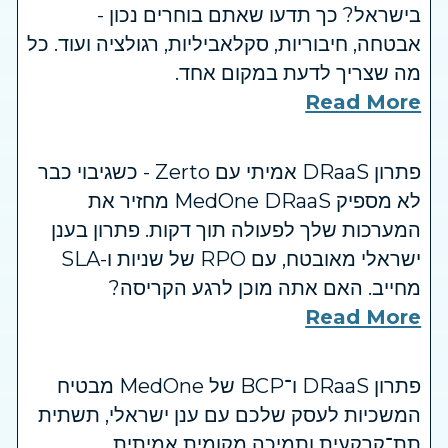
בישראל? כך תדעו שאתם בוחרים נכון -
אבטחה, חיבוריות, סקלאביליות, רגולציה ועוד. כל
מה שצריך לדעת במקום אחד.
Read More
פתרון DRaaS אמיתי עם Zerto - כשגיבוי כבר
לא מספיק MedOne DRaaS מחזיר את
המערכות שלך לפעולה תוך דקות. פתרון בענן
ישראלי מאובטח, עם RPO של שניות ו-SLA
מחייב. האם אתה מוכן לרגע הקריסה?
Read More
פתרון DRaaS ו־BCP של MedOne מבטיח
המשכיות לעסק שלכם עם ענן ישראלי, תשתית
תת־קרקעית ותמיכה מקומית אמיתית.