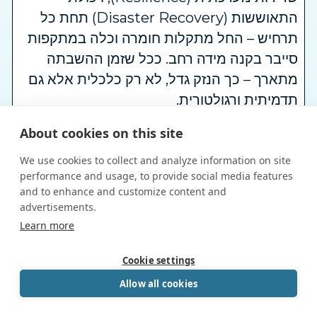
התאוששות (Disaster Recovery) תחת כל
תרחיש – החל מתקלות חומרה וכלה במתקפות
סייבר בקנה מידה רחב. ככל שזמן ההשבתה
מתארך – כך הנזק גדל, לא רק כלכלית אלא גם
תדמיתית ורגולטורית.
Read More
About cookies on this site
We use cookies to collect and analyze information on site
בעידן שבו מידע משפטי נשמר ומנוהל דיגיטלית,
performance and usage, to provide social media features
משרדי עורכי דין לא יכולים להרשות לעצמם
and to enhance and customize content and
advertisements.
לאבד גישה אליו—even לרגע. שירותי DRaaS
Book a Call
Learn more
מבית MedOne בשיתוף Zerto מעניקים פתרון
powered by Calendly
התאוששות מאסון אמין, מהיר ומאובטח,
Cookie settings
המותאם לצרכים הייחודיים של התחום
Allow all cookies
המשפטי.
Read More