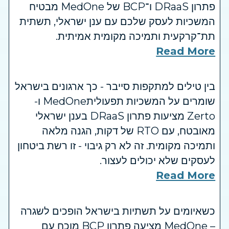
פתרון DRaaS ו־BCP של MedOne מבטיח
המשכיות לעסק שלכם עם ענן ישראלי, תשתית
תת־קרקעית ותמיכה מקומית אמיתית.
Read More
בין טילים למתקפות סייבר - כך ארגונים בישראל
שומרים על המשכיות תפעוליתMedOne ו-
Zerto מציעות פתרון DRaaS בענן ישראלי
מאובטח, עם RTO של דקות, הגנה מלאה
ותמיכה מקומית. זה לא רק גיבוי - זו רשת ביטחון
לעסקים שלא יכולים לעצור.
Read More
כשאיומים על תשתיות בישראל הופכים לשגרה
– MedOne מציעה פתרון BCP מוכח עם