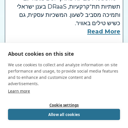
תשתיות תת־קרקעיות, DRaaS בענן ישראלי
ותמיכה מסביב לשעון. המשכיות עסקית, גם
כשיש טילים באוויר.
Read More
התאוששות מאסון עסקית תוך דקות – עם
About cookies on this site
MedOne בעידן של טילים, מתקפות סייבר
We use cookies to collect and analyze information on site
והפסקות חשמל – DRaaS הוא לא מותרות.
performance and usage, to provide social media features
MedOne מציעה פתרון התאוששות מאסון בענן
and to enhance and customize content and
ישראלי, עם זמני RTO של דקות, תשתית
advertisements.
Book a Call
Learn more
תת־קרקעית ותמיכה בעברית מסביב לשעון. כי
powered by Calendly
המשכיות עסקית לא מחכה לרגע האמת.
Cookie settings
Read More
Allow all cookies