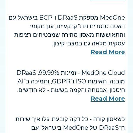
MedOne מספקת DRaaS ו־BCP בישראל עם
דאטה סנטרים תת־קרקעיים, ענן מקומי
והתאוששות מאסון מהירה שמבטיחים רציפות
עסקית מלאה גם במצבי קיצון.
Read More
MedOne Cloud - זמינות ‎99.99%, ‏DRaaS
מובנה, תאימות ‏ISO ו־GDPR, ותמיכה ב־AI.
חיסכון, אבטחה והקמה בשעות - לא חודשים.
Read More
כשאסון קורה - כל דקה קובעת. גלו איך שירות
ה־DRaaS של MedOne בישראל, עם