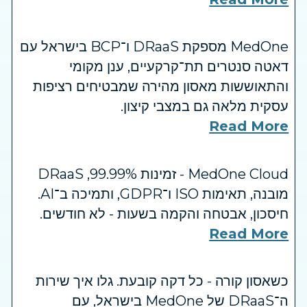
MedOne מספקת DRaaS ו־BCP בישראל עם
דאטה סנטרים תת־קרקעיים, ענן מקומי
והתאוששות מאסון מהירה שמבטיחים רציפות
עסקית מלאה גם במצבי קיצון.
Read More
MedOne Cloud - זמינות ‎99.99%, ‏DRaaS
מובנה, תאימות ‏ISO ו־GDPR, ותמיכה ב־AI.
חיסכון, אבטחה והקמה בשעות - לא חודשים.
Read More
כשאסון קורה - כל דקה קובעת. גלו איך שירות
ה־DRaaS של MedOne בישראל, עם