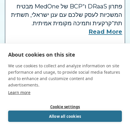
פתרון DRaaS ו־BCP של MedOne מבטיח
המשכיות לעסק שלכם עם ענן ישראלי, תשתית
תת־קרקעית ותמיכה מקומית אמיתית.
Read More
בין טילים למתקפות סייבר - כך ארגונים בישראל
About cookies on this site
שומרים על המשכיות תפעוליתMedOne ו-
We use cookies to collect and analyze information on site
Zerto מציעות פתרון DRaaS בענן ישראלי
performance and usage, to provide social media features
מאובטח, עם RTO של דקות, הגנה מלאה
and to enhance and customize content and
ותמיכה מקומית. זה לא רק גיבוי - זו רשת ביטחון
advertisements.
Book a Call
Learn more
לעסקים שלא יכולים לעצור.
powered by Calendly
Read More
Cookie settings
Allow all cookies
כשאיומים על תשתיות בישראל הופכים לשגרה