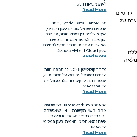
לארגוני HPC ו־AI.
Read More
הקריטיים
ערת של
מהו Hybrid Data Center, למה
ארגונים בישראל עוברים לענן היברידי,
ואיך משלבים בין דאטה סנטר, ענן פרטי
וענן ציבורי לשיפור אבטחה, ביצועים
והמשכיות עסקית. מדריך מקיף לבחירת
ספק Hybrid Cloud בישראל.
ללת
Read More
 מלאה
מדריך קולוקיישן 2026: כך תבחרו חוות
שרתים בישראל עם דגש על תשתיות AI,
אבטחה תת-קרקעית והובלה טכנולוגית
של MedOne.
Read More
המאמר מציג Framework של שלושה
צירים (רישוי, תקשורת ו-DR) שיאפשר ל-
CIO לדרג כל ציר מ-1 עד 10 ולזהות
איפה נמצא הסיכון האמיתי בענן המקומי
של הארגון.
Read More