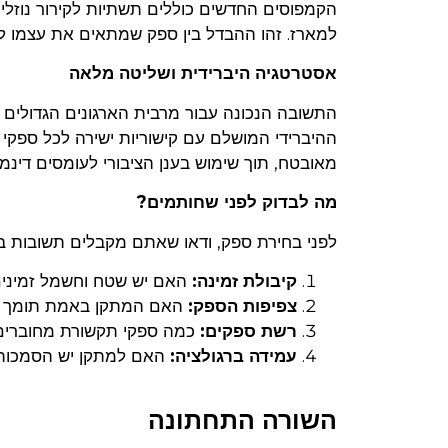
למארז. זהו ההבדל בין ספק שמתאים את עצמו ל
אסטרטגיה היברידית ושליטה מלאה
ההיברידי המושלם עם קישוריות ישירה לכל ספקי 
מאובטח, תוך שימוש בענן הציבורי לעומסים דינמי
מה לבדוק לפני שחותמים?
לפני בחירת ספק, ודאו שאתם מקבלים תשובות בר
קיבולת זמינה:
האם יש שטח וחשמל זמינים 
צפיפות הספק:
האם המתקן באמת תומך בדרישות ה-U
רשת ספקים:
כמה ספקי תקשורת מחוברים 
עמידה ברגולציה:
האם למתקן יש הסמכות SOC 2 ו-ISO 27001 עדכניו
השורה התחתונה