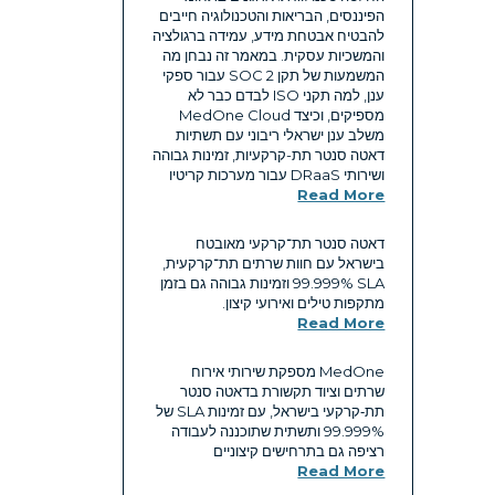
הפיננסים, הבריאות והטכנולוגיה חייבים
להבטיח אבטחת מידע, עמידה ברגולציה
והמשכיות עסקית. במאמר זה נבחן מה
המשמעות של תקן SOC 2 עבור ספקי
ענן, למה תקני ISO לבדם כבר לא
מספיקים, וכיצד MedOne Cloud
משלב ענן ישראלי ריבוני עם תשתיות
דאטה סנטר תת-קרקעיות, זמינות גבוהה
ושירותי DRaaS עבור מערכות קריטיו
Read More
דאטה סנטר תת־קרקעי מאובטח
בישראל עם חוות שרתים תת־קרקעית,
SLA ‏99.999% וזמינות גבוהה גם בזמן
מתקפות טילים ואירועי קיצון.
Read More
MedOne מספקת שירותי אירוח
שרתים וציוד תקשורת בדאטה סנטר
תת‑קרקעי בישראל, עם זמינות SLA של
99.999% ותשתית שתוכננה לעבודה
רציפה גם בתרחישים קיצוניים
Read More