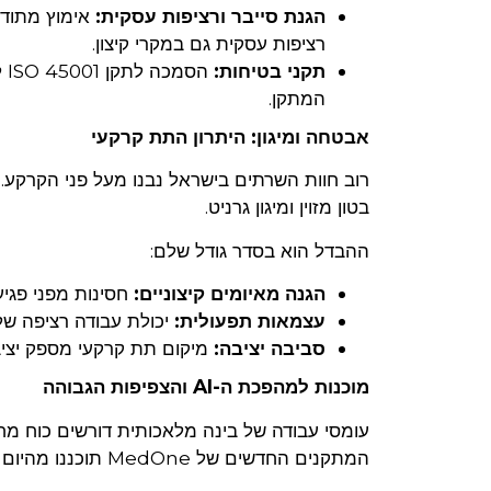
הגנת סייבר ורציפות עסקית:
רציפות עסקית גם במקרי קיצון.
תקני בטיחות:
הס
המתקן.
אבטחה ומיגון: היתרון התת קרקעי
בטון מזוין ומיגון גרניט.
ההבדל הוא בסדר גודל שלם:
הגנה מאיומים קיצוניים:
חסינות מפני פגיעות ישירות ואירועי
עצמאות תפעולית:
יכולת עבודה רציפה של 72 שעות ללא תלות ברשת החשמל או באספקה חיצו
סביבה יציבה:
מיקום תת קרקעי מספק יציב
מוכנות למהפכת ה-AI והצפיפות הגבוהה
עומסי עבודה של בינה מלאכותית דורשים כוח מחשו
המתקנים החדשים של MedOne תוכננו מהיום הראשון עבור