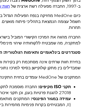
בתוך השוק הצפוף הזה,
MedOne
ניצבת כענקי
ב-1997, החברה מפעילה רשת ארצית של
חוות 
כיום MedOne מחזיקה בנפח הפעילות
חשמל עצומה הנמצאת בתהליכי פיתוח מואצים. א
תחרות.
החברה מהווה את המרכז הקישורי המוביל בישראל.
למתקניה, מה שמבטיח ללקוחותיה שיהוי מינימלי ו
סטנדרטים בינלאומיים ותאימות רגולטורית: הלב של
שמבדילים בין מתקן קולוקיישן בסיסי למרכז נתונ
המתקנים של MedOne עומדים בחזית התקינה הבינלאומית:
תקני ISO מקיפים:
27018 להגנת פרטיות בענן, וכן תקני איכות וניהול סביבתי (ISO 9001, ISO 14001).
עמידה במגזר הפיננסי:
II), המבטיחים בקרות פנימיות מחמירות ביותר עבור מוסדות פיננסיים וחברות ביטוח.