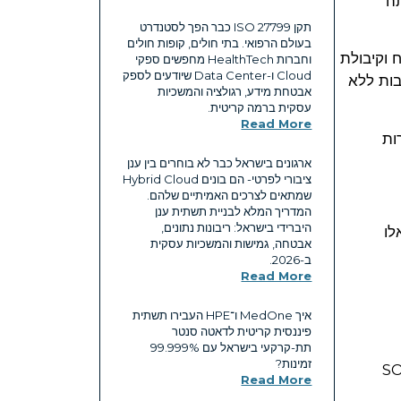
תה
תקן ISO 27799 כבר הפך לסטנדרט
בעולם הרפואי. בתי חולים, קופות חולים
ח וקיבולת
וחברות HealthTech מחפשים ספקי
Cloud ו-Data Center שיודעים לספק
בות ללא
אבטחת מידע, רגולציה והמשכיות
עסקית ברמה קריטית.
Read More
ות
ארגונים בישראל כבר לא בוחרים בין ענן
ציבורי לפרטי- הם בונים Hybrid Cloud
שמתאים לצרכים האמיתיים שלהם.
המדריך המלא לבניית תשתית ענן
היברידי בישראל: ריבונות נתונים,
ם אלו
אבטחה, גמישות והמשכיות עסקית
ב-2026.
Read More
איך MedOne ו־HPE העבירו תשתית
פיננסית קריטית לדאטה סנטר
תת-קרקעי בישראל עם ‎99.999%‎
זמינות?
 ו-SOC 2 (Type
Read More