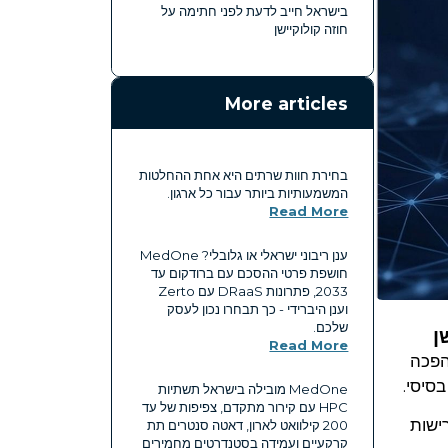
בישראל חייב לדעת לפני חתימה על
חוזה קולוקיישן
More articles
בחירת חוות שרתים היא אחת ההחלטות
המשמעותיות ביותר עבור כל ארגון.
Read More
ענן ריבוני ישראלי או גלובלי? MedOne
חושפת פרטי ההסכם עם ברודקום עד
2033, פתרונות DRaaS עם Zerto
וענן היברידי - כך תבחרו נכון לעסק
שלכם.
Read More
הפכה
סיסי.
MedOne מובילה בישראל תשתיות
HPC עם קירור מתקדם, צפיפות של עד
רישות
200 קילוואט לארון, דאטה סנטרים תת
קרקעיים ועמידה בסטנדרטים מחמירים