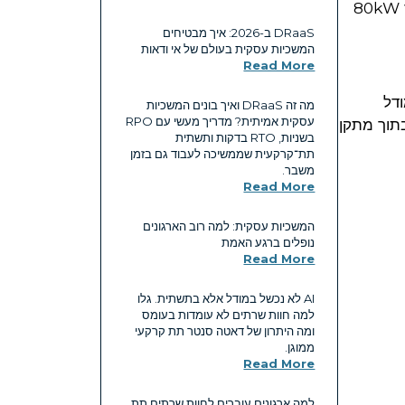
הקמפוסים החדשים כוללים תשתיות לקירור נוזלי וטכנולוגיות מתקדמות המסוגלות לתמוך בצפיפות של 30kW עד 80kW
DRaaS ב-2026: איך מבטיחים
המשכיות עסקית בעולם של אי ודאות
Read More
 מאפשרת את המודל
מה זה DRaaS ואיך בונים המשכיות
עסקית אמיתית? מדריך מעשי עם RPO
בתוך מתקן
בשניות, RTO בדקות ותשתית
תת־קרקעית שממשיכה לעבוד גם בזמן
משבר.
Read More
המשכיות עסקית: למה רוב הארגונים
נופלים ברגע האמת
Read More
AI לא נכשל במודל אלא בתשתית. גלו
למה חוות שרתים לא עומדות בעומס
ומה היתרון של דאטה סנטר תת קרקעי
ממוגן.
Read More
למה ארגונים עוברים לחוות שרתים תת