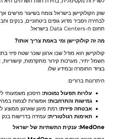
לשרידות מקסימלית, בחירת חוות השרתים היא ה
שוק הקולוקיישן בישראל צומח בשיעור מרשים אך
לבחירה ויסביר מדוע גופים ביטחוניים, בנקים וח
תחום ה-Data Centers בישראל.
מה זה קולוקיישן ומי באמת צריך אותו?
קולוקיישן הוא מודל שבו ארגון שוכר שטח פיזי בתו
חשמל יתיר, מערכות קירור מתקדמות, קישוריות,
בציוד החומרה ובמידע שלו.
היתרונות ברורים:
עלויות תפעול נמוכות:
חיסכון משמעותי לע
גמישות והתרחבות:
אפשרות לצמוח במהירו
אבטחה פיזית:
רמת מיגון שארגון ממוצע לא
תאימות רגולטורית:
עמידה בדרישות בנק ישר
MedOne: ענקית התשתיות של ישראל