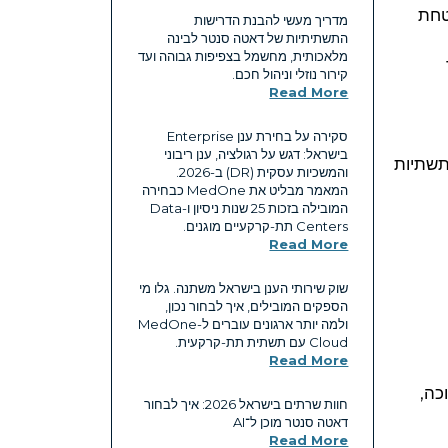
בר ועמידה בתקן ISO 22301 להבטחת
מדריך מעשי להבנת הדרישות
התשתיתיות של דאטה סנטר לבינה
מלאכותית, מחשמל בצפיפות גבוהה ועד
קירור נוזלי וניהול חכם.
Read More
סקירה על בחירת ענן Enterprise
בישראל: דגש על רגולציה, ענן ריבוני
לפני הקרקע עם תשתיות
והמשכיות עסקית (DR) ב-2026.
המאמר מבליט את MedOne כבחירה
המובילה בזכות 25 שנות ניסיון ו-Data
Centers תת-קרקעיים מוגנים.
Read More
שוק שירותי הענן בישראל משתנה. גלו מי
הספקים המובילים, איך לבחור נכון,
ולמה יותר ארגונים עוברים ל-MedOne
Cloud עם תשתית תת-קרקעית.
Read More
כה,
חוות שרתים בישראל 2026: איך לבחור
דאטה סנטר מוכן ל־AI
Read More