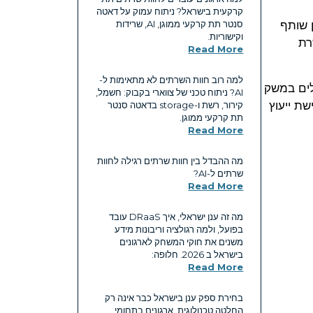
קרקעית בישראל? ניתוח עמוק על דאטה
ן שותף
סנטר תת קרקעי ממוגן, AI, שרידות
וקישוריות.
רת
Read More
למה רוב חוות השרתים לא מתאימות ל-
לים במשק
AI? ניתוח טכני של צווארי בקבוק: חשמל,
גישת ייעוץ
קירור, רשת ו-storage בדאטה סנטר
תת קרקעי ממוגן.
Read More
מה ההבדל בין חוות שרתים רגילה לחוות
שרתים ל-AI?
Read More
מה זה ענן ישראלי, איך DRaaS עובד
בפועל, ולמה רגולציה וריבונות מידע
משנים את חוקי המשחק לארגונים
בישראל ב 2026. חלופה:
Read More
בחירת ספק ענן בישראל כבר אינה רק
החלטה טכנולוגית. ארגונים בתחומי