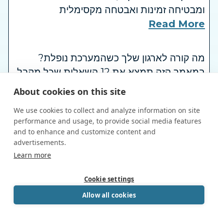
ומבטיחה זמינות ואבטחה מקסימלית
Read More
מה קורה לארגון שלך כשהמערכת נופלת?
במאמר הזה תמצא את 12 השאלות שכל מקבל
החלטות טכנולוגי שואל רגע לפני אסון –
About cookies on this site
והתשובות שהופכות את DRaaS של MedOne
We use cookies to collect and analyze information on site
לפתרון הכי בטוח וחסכוני לעסק שלך.
performance and usage, to provide social media features
Read More
and to enhance and customize content and
advertisements.
Book a Call
Learn more
powered by Calendly
מחפשים תשתית אמינה לדאטה סנטר
בישראל? כך תדעו שאתם בוחרים נכון -
Cookie settings
אבטחה, חיבוריות, סקלאביליות, רגולציה ועוד. כל
Allow all cookies
מה שצריך לדעת במקום אחד.