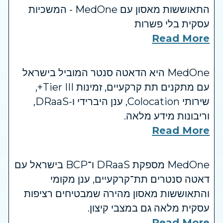
התאוששות מאסון עם MedOne - המשכיות
עסקית בלי פשרות
Read More
MedOne היא הדאטה סנטר המוביל בישראל
עם מתקנים תת קרקעיים, זמינות Tier III+,
שירותי Colocation, ענן היברידי ו-DRaaS,
וריבונות מידע מלאה.
Read More
MedOne מספקת DRaaS ו־BCP בישראל עם
דאטה סנטרים תת־קרקעיים, ענן מקומי
והתאוששות מאסון מהירה שמבטיחים רציפות
עסקית מלאה גם במצבי קיצון.
Read More