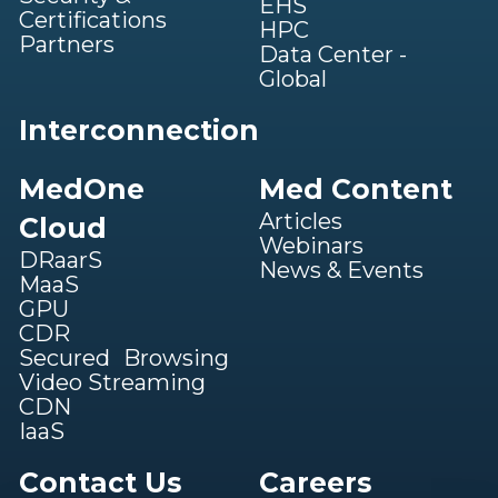
EHS
Certifications
HPC
Partners
Data Center -
Global
Interconnection
MedOne
Med Content
Articles
Cloud
Webinars
DRaarS
News & Events
MaaS
GPU
CDR
Secured Browsing
Video Streaming
CDN
IaaS
Contact Us
Careers